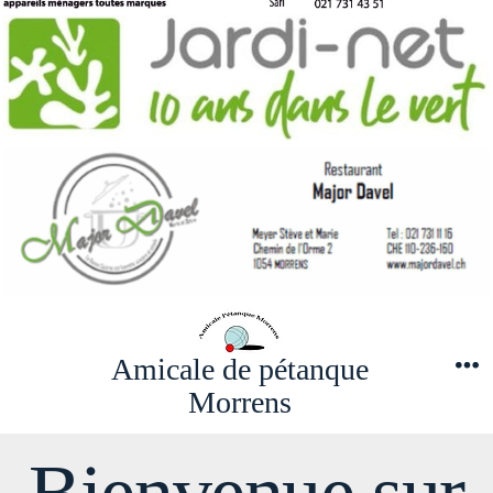
Amicale de pétanque
M
Morrens
Bienvenue sur