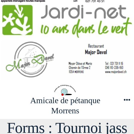
Amicale de pétanque
M
Morrens
Forms :
Tournoi jass